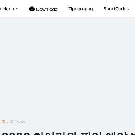
a Menu
Tipography
ShortCodes
Download
홈
Chiikawa